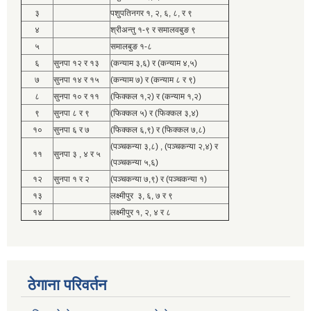
३
पशुपतिनगर १, २, ६, ८, र ९
४
श्रीअन्तु १-९ र समालवबुङ ९
५
समालबुङ १-८
६
सुनपा १२ र १३
(कन्याम ३,६) र (कन्याम ४,५)
७
सुनपा १४ र १५
(कन्याम ७) र (कन्याम ८ र ९)
८
सुनपा १० र ११
(फिक्कल १,२) र (कन्याम १,२)
९
सुनपा ८ र ९
(फिक्कल ५) र (फिक्कल ३,४)
१०
सुनपा ६ र ७
(फिक्कल ६,९) र (फिक्कल ७,८)
(पञ्चकन्या ३,८) , (पञ्चकन्या २,४) र
११
सुनपा ३ , ४ र ५
(पञ्चकन्या ५,६)
१२
सुनपा १ र २
(पञ्चकन्या ७,९) र (पञ्चकन्या १)
१३
लक्ष्मीपुर ३, ६, ७ र ९
१४
लक्ष्मीपुर १, २, ४ र ८
ठेगाना परिवर्तन