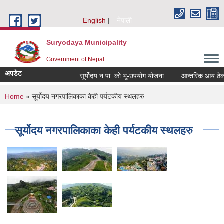
Skip to main content
English
नेपाली
Suryodaya Municipality
Government of Nepal
अपडेट
सूर्योदय न.पा. को भू-उपयोग योजना
आन्तरिक आय ठेक्का 
You are here
Home
» सूर्योदय नगरपालिकाका केही पर्यटकीय स्थलहरु
सूर्योदय नगरपालिकाका केही पर्यटकीय स्थलहरु