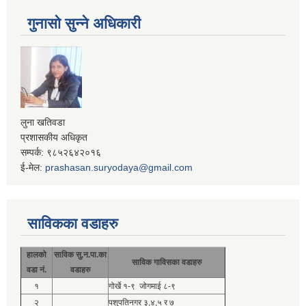
गुनासो सुन्ने अधिकारी
लुना खतिवडा
प्रशासकीय अधिकृत
सम्पर्क: ९८५२६४२०१६
ई-मेल:
prashasan.suryodaya@gmail.com
साविकका वडाहरु
हालको
साविक सु.न.पा.का
साविक गाविसका वडाहरु
वडा नं.
वडाहरु
१
गोर्खे १-९ जोगमाई ८-९
२
पशुपतिनगर ३,४,५ र ७