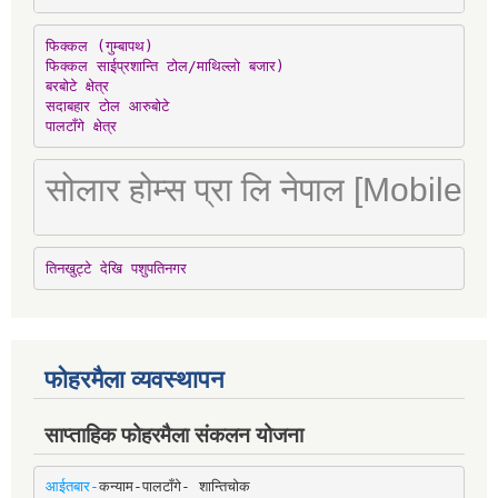
फिक्कल (गुम्बापथ)

फिक्कल साईप्रशान्ति टोल/माथिल्लो बजार)

बरबोटे क्षेत्र

सदाबहार टोल आरुबोटे

पालटाँगे क्षेत्र
सोलार होम्स प्रा लि नेपाल [Mobile
तिनखुट्टे देखि पशुपतिनगर
फोहरमैला व्यवस्थापन
साप्ताहिक फोहरमैला संकलन योजना
आईतबार-
कन्याम-पालटाँगे- शान्तिचोक