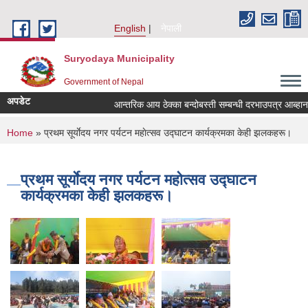
Skip to main content
English
नेपाली
Suryodaya Municipality
Government of Nepal
अपडेट
आन्तरिक आय ठेक्का बन्दोबस्ती सम्बन्धी दरभाउपत्र आब्ह
You are here
Home
» प्रथम सूर्याेदय नगर पर्यटन महाेत्सव उद्घाटन कार्यक्रमका केही झलकहरू।
प्रथम सूर्याेदय नगर पर्यटन महाेत्सव उद्घाटन
कार्यक्रमका केही झलकहरू।