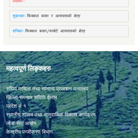
विहिबार-
शुक्रबार-
फिक्कल बजार र आसपासको क्षेत्र
शनिबार-
फिक्कल बजार/वरबोटे आसपासको क्षेत्र
महत्वपूर्ण लिङ्कहरु
संघिय मामिला तथा सामान्य प्रसाशन मन्नालय
जिल्ला समन्वय समिति ईलाम
प्रदेश नं १
स्थानीय शासन तथा सामुदायिक विकास कार्यक्रम
लोक सेवा आयोग
केन्द्रीय पन्जीकरण बिभाग