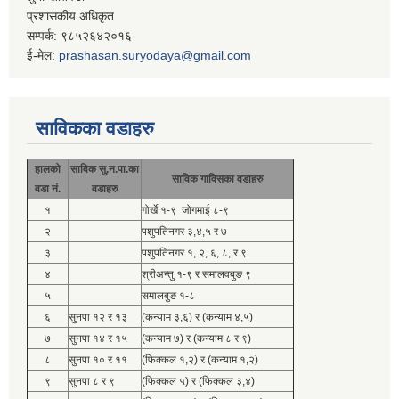
प्रशासकीय अधिकृत
सम्पर्क: ९८५२६४२०१६
ई-मेल:
prashasan.suryodaya@gmail.com
साविकका वडाहरु
हालको
साविक सु.न.पा.का
साविक गाविसका वडाहरु
वडा नं.
वडाहरु
१
गोर्खे १-९ जोगमाई ८-९
२
पशुपतिनगर ३,४,५ र ७
३
पशुपतिनगर १, २, ६, ८, र ९
४
श्रीअन्तु १-९ र समालवबुङ ९
५
समालबुङ १-८
६
सुनपा १२ र १३
(कन्याम ३,६) र (कन्याम ४,५)
७
सुनपा १४ र १५
(कन्याम ७) र (कन्याम ८ र ९)
८
सुनपा १० र ११
(फिक्कल १,२) र (कन्याम १,२)
९
सुनपा ८ र ९
(फिक्कल ५) र (फिक्कल ३,४)