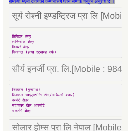
समस्या भएमा देहायका कम्पनीसँग फोन सम्पर्क गर्नुहुन अनुरोध छ ।
सूर्य रोश्नी इण्डष्ट्रिज प्रा लि [Mo
छिपिटार क्षेत्र

शान्तिचोक क्षेत्र

तिनघरे क्षेत्र

फिक्कल (झापा स्ट्याण्ड तर्फ)
सौर्य इनर्जी प्रा. लि.[Mobile : 98
फिक्कल (गुम्बापथ)

फिक्कल साईप्रशान्ति टोल/माथिल्लो बजार)

बरबोटे क्षेत्र

सदाबहार टोल आरुबोटे

पालटाँगे क्षेत्र
सोलार होम्स प्रा लि नेपाल [Mobile