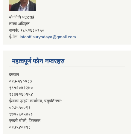
योगनिधि भट्टराई
शाखा अधिकृत
सम्पर्क: ९८५२६८०१५०
ई-मेल:
infooff.suryodaya@gmail.com
महत्वपूर्ण फोन नम्वरहरु
दमकल:
०२७-५४०५८३
९८१६०४९२७०
९८४७२६०१५४
ईलाका प्रहरी कार्यालय, पशुपतिनगर:
०२७५५००९९
९७५२६०५४२८
प्रहरी चौकी, फिक्कल :
०२७५४०२१८