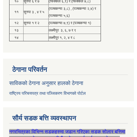
१०
सुनपा ६ र ७
(फिक्कल ६,९) र (फिक्कल ७,८)
(पञ्चकन्या ३,८) , (पञ्चकन्या २,४) र
११
सुनपा ३ , ४ र ५
(पञ्चकन्या ५,६)
१२
सुनपा १ र २
(पञ्चकन्या ७,९) र (पञ्चकन्या १)
१३
लक्ष्मीपुर ३, ६, ७ र ९
१४
लक्ष्मीपुर १, २, ४ र ८
ठेगाना परिवर्तन
साविकको ठेगाना अनुसार हालको ठेगाना
राष्ट्रिय परिचयपत्र तथा पञ्जिकरण विभागको पोर्टल
सौर्य सडक बत्ति व्यवस्थापन
नगरभित्रका विभिन्न सडकहरुमा जडान गरिएका सडक सोलार बत्तिमा