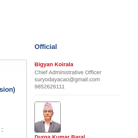
Official
Bigyan Koirala
Chief Administrative Officer
suryodayacao@gmail.com
9852626111
sion)
 :
Durga Kumar Baral