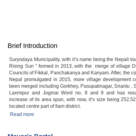
Brief Introduction
Suryodaya Municipality, with it’s name being the Nepali tran
Rising Sun “ formed in 2013, with the merge of village 
Councils of Fikkal, Panchakanya and Kanyam. After, the con
Nepal promulgated in 2015, more village development c
been merged including Gorkhey, Pasupatinagar, Sriantu , 
Laxmipur and Jogmai Word no. 8 and 9 and has resul
increase of its area span, with now, it’s size being 252.52 
located centre part of Ilam district.
Read more
about Brief Introduction