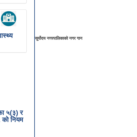
वास्थ्य
सूर्योदय नगरपालिकाको नगर गान
फा ५(३) र
५ को नियम