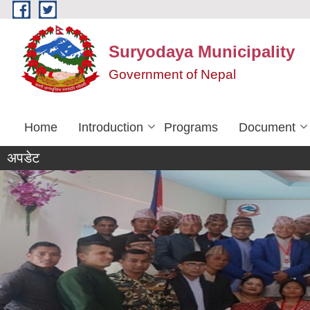
Skip to main content
Suryodaya Municipality
Government of Nepal
Home
Introduction
Programs
Document
अपडेट