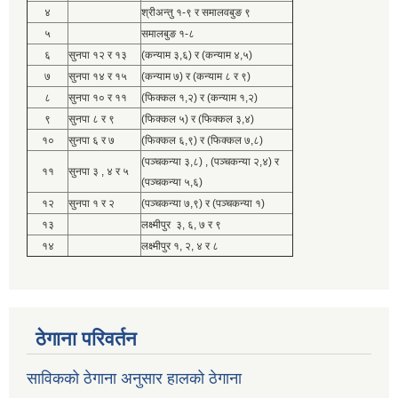
४
श्रीअन्तु १-९ र समालवबुङ ९
५
समालबुङ १-८
६
सुनपा १२ र १३
(कन्याम ३,६) र (कन्याम ४,५)
७
सुनपा १४ र १५
(कन्याम ७) र (कन्याम ८ र ९)
८
सुनपा १० र ११
(फिक्कल १,२) र (कन्याम १,२)
९
सुनपा ८ र ९
(फिक्कल ५) र (फिक्कल ३,४)
१०
सुनपा ६ र ७
(फिक्कल ६,९) र (फिक्कल ७,८)
(पञ्चकन्या ३,८) , (पञ्चकन्या २,४) र
११
सुनपा ३ , ४ र ५
(पञ्चकन्या ५,६)
१२
सुनपा १ र २
(पञ्चकन्या ७,९) र (पञ्चकन्या १)
१३
लक्ष्मीपुर ३, ६, ७ र ९
१४
लक्ष्मीपुर १, २, ४ र ८
ठेगाना परिवर्तन
साविकको ठेगाना अनुसार हालको ठेगाना