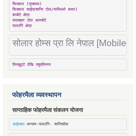
फिक्कल (गुम्बापथ)

फिक्कल साईप्रशान्ति टोल/माथिल्लो बजार)

बरबोटे क्षेत्र

सदाबहार टोल आरुबोटे

पालटाँगे क्षेत्र
सोलार होम्स प्रा लि नेपाल [Mobile
तिनखुट्टे देखि पशुपतिनगर
फोहरमैला व्यवस्थापन
साप्ताहिक फोहरमैला संकलन योजना
आईतबार-
कन्याम-पालटाँगे- शान्तिचोक